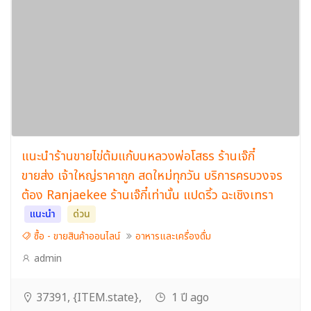
แนะนำร้านขายไข่ต้มแก้บนหลวงพ่อโสธร ร้านเจ๊กี๋
ขายส่ง เจ้าใหญ่ราคาถูก สดใหม่ทุกวัน บริการครบวงจร
ต้อง Ranjaekee ร้านเจ๊กี๋เท่านั้น แปดริ้ว ฉะเชิงเทรา
แนะนำ
ด่วน
ซื้อ - ขายสินค้าออนไลน์
อาหารและเครื่องดื่ม
admin
37391, {ITEM.state},
1 ปี ago