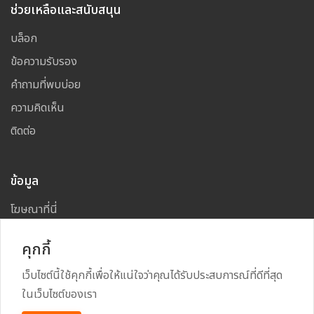
ช่วยเหลือและสนับสนุน
บล็อก
ข้อความรับรอง
คำถามที่พบบ่อย
ความคิดเห็น
ติดต่อ
ข้อมูล
โฆษณาที่นี่
แผนผังเว็บไซต์
คุกกี้
เว็บไซต์นี้ใช้คุกกี้เพื่อให้แน่ใจว่าคุณได้รับประสบการณ์ที่ดีที่สุด
ในเว็บไซต์ของเรา
Copyright
2026
All Rights Reserved By
TARAD MAI