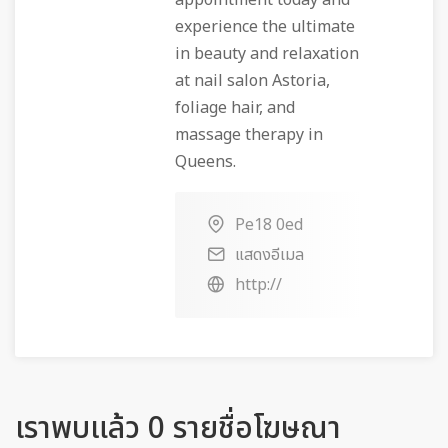
appointment today and
experience the ultimate
in beauty and relaxation
at nail salon Astoria,
foliage hair, and
massage therapy in
Queens.
Pe18 0ed
แสดงอีเมล
http://
เราพบแล้ว 0 รายชื่อโฆษณา