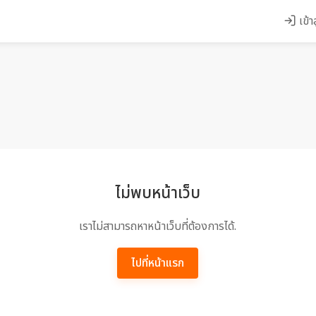
เข้า
ไม่พบหน้าเว็บ
เราไม่สามารถหาหน้าเว็บที่ต้องการได้.
ไปที่หน้าแรก