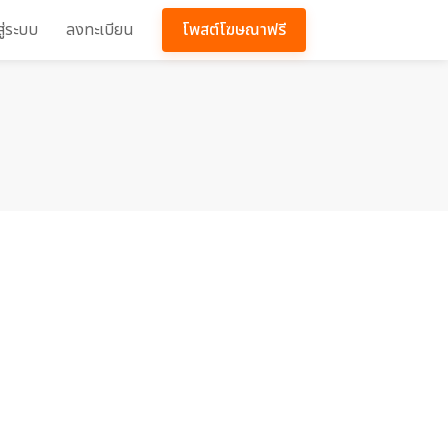
สู่ระบบ
ลงทะเบียน
โพสต์โฆษณาฟรี