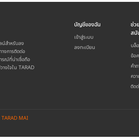
บัญชีของฉัน
ช่ว
สนั
เข้าสู่ระบบ
ลน์สำหรับลง
บล็
ลงทะเบียน
างการติดต่อ
ข้อ
ณ์ที่น่าเชื่อถือ
คำถ
ไว้วางใจใน TARAD
ควา
ติดต
y
TARAD MAI