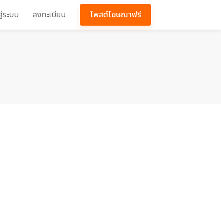
สู่ระบบ
ลงทะเบียน
โพสต์โฆษณาฟรี