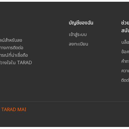
บัญชีของฉัน
ช่ว
สนั
เข้าสู่ระบบ
ลน์สำหรับลง
บล็
ลงทะเบียน
างการติดต่อ
ข้อ
ณ์ที่น่าเชื่อถือ
คำถ
ไว้วางใจใน TARAD
ควา
ติดต
y
TARAD MAI