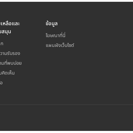
ยเหลือและ
ข้อมูล
บสนุน
โฆษณาที่นี่
อก
แผนผังเว็บไซต์
ความรับรอง
ามที่พบบ่อย
มคิดเห็น
่อ