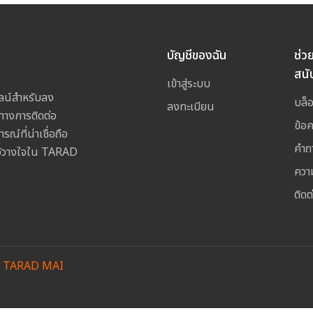
บัญชีของฉัน
ช่ว
สนั
เข้าสู่ระบบ
ลน์สำหรับลง
บล็
ลงทะเบียน
างการติดต่อ
ข้อ
ณ์ที่น่าเชื่อถือ
คำถ
ไว้วางใจใน TARAD
ควา
ติดต
y
TARAD MAI