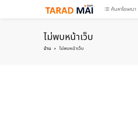
ค้นหาโฆษณา
ไม่พบหน้าเว็บ
บ้าน
ไม่พบหน้าเว็บ