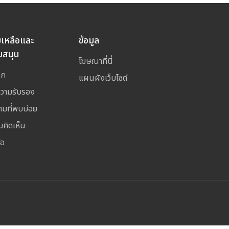
ยเหลือและ
ข้อมูล
บสนุน
โฆษณาที่นี่
อก
แผนผังเว็บไซต์
ความรับรอง
ามที่พบบ่อย
มคิดเห็น
่อ