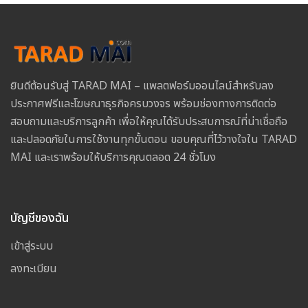
ยินดีต้อนรับสู่ TARAD MAI – แพลตฟอร์มออนไลน์สำหรับลง
ประกาศฟรีและโฆษณาธุรกิจครบวงจร พร้อมช่องทางการติดต่อ
สอบถามและบริการลูกค้า เพื่อให้คุณได้รับประสบการณ์ที่น่าเชื่อถือ
และปลอดภัยในการใช้งานทุกขั้นตอน ขอบคุณที่ไว้วางใจใน TARAD
MAI และเราพร้อมให้บริการคุณตลอด 24 ชั่วโมง
บัญชีของฉัน
เข้าสู่ระบบ
ลงทะเบียน