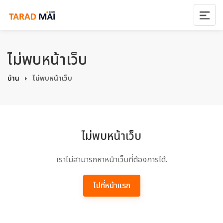
ไม่พบหน้าเว็บ
บ้าน
ไม่พบหน้าเว็บ
ไม่พบหน้าเว็บ
เราไม่สามารถหาหน้าเว็บที่ต้องการได้.
ไปที่หน้าแรก