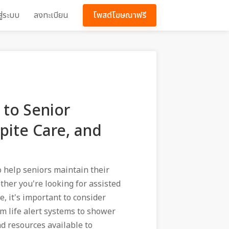
สู่ระบบ
ลงทะเบียน
โพสต์โฆษณาฟรี
to Senior
spite Care, and
to help seniors maintain their
her you're looking for assisted
e, it's important to consider
rom life alert systems to shower
nd resources available to