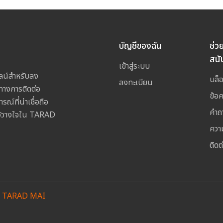
บัญชีของฉัน
ช่ว
สนั
เข้าสู่ระบบ
ลน์สำหรับลง
บล็
ลงทะเบียน
างการติดต่อ
ข้อ
ณ์ที่น่าเชื่อถือ
คำถ
ไว้วางใจใน TARAD
ควา
ติดต
y
TARAD MAI