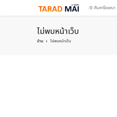
ค้นหาโฆษณา
ไม่พบหน้าเว็บ
บ้าน
ไม่พบหน้าเว็บ