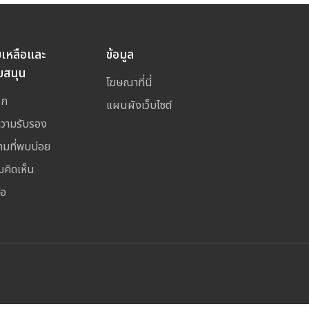
ยเหลือและ
ข้อมูล
บสนุน
โฆษณาที่นี่
อก
แผนผังเว็บไซต์
ความรับรอง
ามที่พบบ่อย
มคิดเห็น
่อ