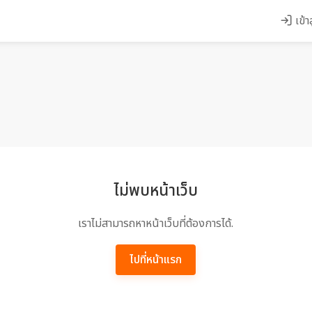
เข้า
ไม่พบหน้าเว็บ
เราไม่สามารถหาหน้าเว็บที่ต้องการได้.
ไปที่หน้าแรก