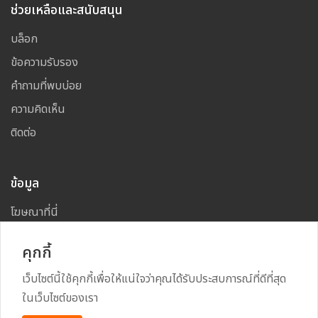
ช่วยเหลือและสนับสนุน
บล็อก
ข้อความรับรอง
คำถามที่พบบ่อย
ความคิดเห็น
ติดต่อ
ข้อมูล
โฆษณาที่นี่
แผนผังเว็บไซต์
คุกกี้
เว็บไซต์นี้ใช้คุกกี้เพื่อให้แน่ใจว่าคุณได้รับประสบการณ์ที่ดีที่สุด
ในเว็บไซต์ของเรา
Copyright
2026
All Rights Reserved By
TARAD MAI