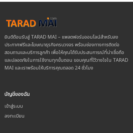
ยินดีต้อนรับสู่ TARAD MAI – แพลตฟอร์มออนไลน์สำหรับลง
ประกาศฟรีและโฆษณาธุรกิจครบวงจร พร้อมช่องทางการติดต่อ
สอบถามและบริการลูกค้า เพื่อให้คุณได้รับประสบการณ์ที่น่าเชื่อถือ
และปลอดภัยในการใช้งานทุกขั้นตอน ขอบคุณที่ไว้วางใจใน TARAD
MAI และเราพร้อมให้บริการคุณตลอด 24 ชั่วโมง
บัญชีของฉัน
เข้าสู่ระบบ
ลงทะเบียน