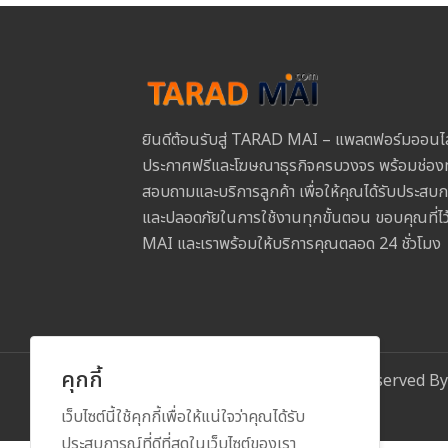
ยินดีต้อนรับสู่ TARAD MAI – แพลตฟอร์มออนไ
ประกาศฟรีและโฆษณาธุรกิจครบวงจร พร้อมช่องท
สอบถามและบริการลูกค้า เพื่อให้คุณได้รับประสบการ
และปลอดภัยในการใช้งานทุกขั้นตอน ขอบคุณที่
MAI และเราพร้อมให้บริการคุณตลอด 24 ชั่วโมง
คุกกี้
Copyright
2026
All Rights Reserved B
Power By
RECRUSS SYSTEM
เว็บไซต์นี้ใช้คุกกี้เพื่อให้แน่ใจว่าคุณได้รับ
ประสบการณ์ที่ดีที่สุดในเว็บไซต์ของเรา