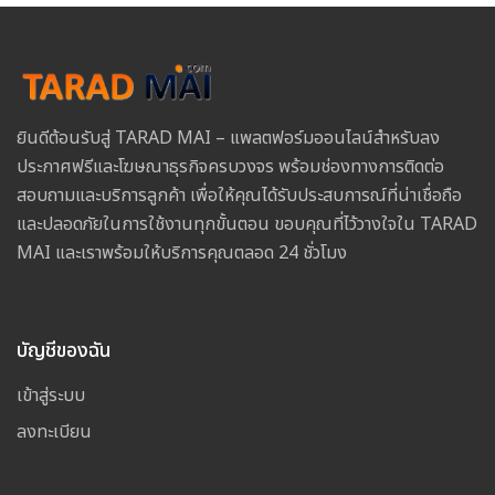
ยินดีต้อนรับสู่ TARAD MAI – แพลตฟอร์มออนไลน์สำหรับลง
ประกาศฟรีและโฆษณาธุรกิจครบวงจร พร้อมช่องทางการติดต่อ
สอบถามและบริการลูกค้า เพื่อให้คุณได้รับประสบการณ์ที่น่าเชื่อถือ
และปลอดภัยในการใช้งานทุกขั้นตอน ขอบคุณที่ไว้วางใจใน TARAD
MAI และเราพร้อมให้บริการคุณตลอด 24 ชั่วโมง
บัญชีของฉัน
เข้าสู่ระบบ
ลงทะเบียน