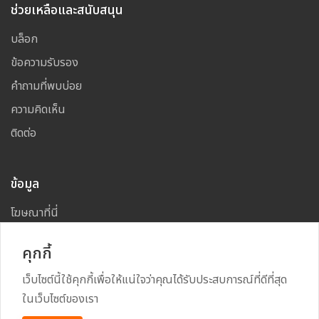
ช่วยเหลือและสนับสนุน
บล็อก
ข้อความรับรอง
คำถามที่พบบ่อย
ความคิดเห็น
ติดต่อ
ข้อมูล
โฆษณาที่นี่
แผนผังเว็บไซต์
คุกกี้
เว็บไซต์นี้ใช้คุกกี้เพื่อให้แน่ใจว่าคุณได้รับประสบการณ์ที่ดีที่สุด
ในเว็บไซต์ของเรา
Copyright
2026
All Rights Reserved By
TARAD MAI