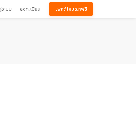
สู่ระบบ
ลงทะเบียน
โพสต์โฆษณาฟรี