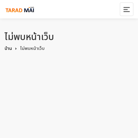
ไม่พบหน้าเว็บ
บ้าน
ไม่พบหน้าเว็บ