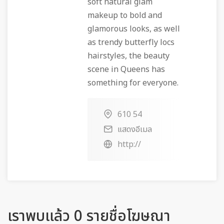
soft natural glam
makeup to bold and
glamorous looks, as well
as trendy butterfly locs
hairstyles, the beauty
scene in Queens has
something for everyone.
610 54
แสดงอีเมล
http://
เราพบแล้ว 0 รายชื่อโฆษณา