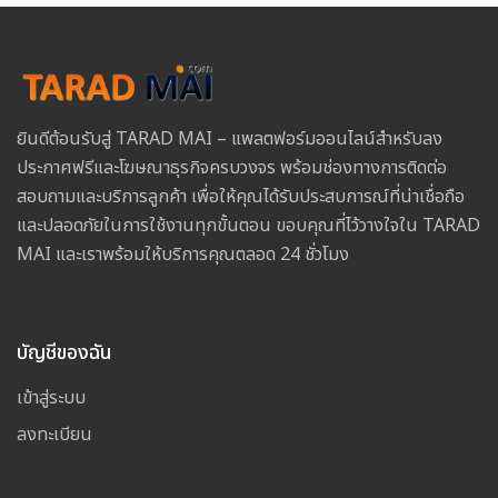
ยินดีต้อนรับสู่ TARAD MAI – แพลตฟอร์มออนไลน์สำหรับลง
ประกาศฟรีและโฆษณาธุรกิจครบวงจร พร้อมช่องทางการติดต่อ
สอบถามและบริการลูกค้า เพื่อให้คุณได้รับประสบการณ์ที่น่าเชื่อถือ
และปลอดภัยในการใช้งานทุกขั้นตอน ขอบคุณที่ไว้วางใจใน TARAD
MAI และเราพร้อมให้บริการคุณตลอด 24 ชั่วโมง
บัญชีของฉัน
เข้าสู่ระบบ
ลงทะเบียน