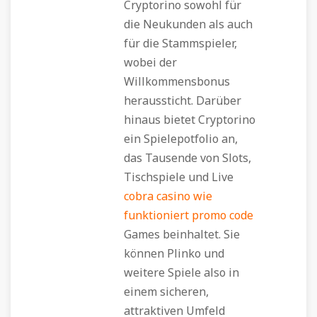
Cryptorino sowohl für
die Neukunden als auch
für die Stammspieler,
wobei der
Willkommensbonus
heraussticht. Darüber
hinaus bietet Cryptorino
ein Spielepotfolio an,
das Tausende von Slots,
Tischspiele und Live
cobra casino wie
funktioniert promo code
Games beinhaltet. Sie
können Plinko und
weitere Spiele also in
einem sicheren,
attraktiven Umfeld