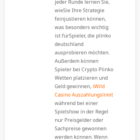
jeder Runde lernen Sie,
wieSie Ihre Strategie
feinjustieren können,
was besonders wichtig
ist fürSpieler, die plinko
deutschland
ausprobieren möchten.
Außerdem können
Spieler bei Crypto Plinko
Wetten platzieren und
Geld gewinnen,
iWild
Casino Auszahlungslimit
während bei einer
Spielshow in der Regel
nur Preisgelder oder
Sachpreise gewonnen
werden können. Wenn