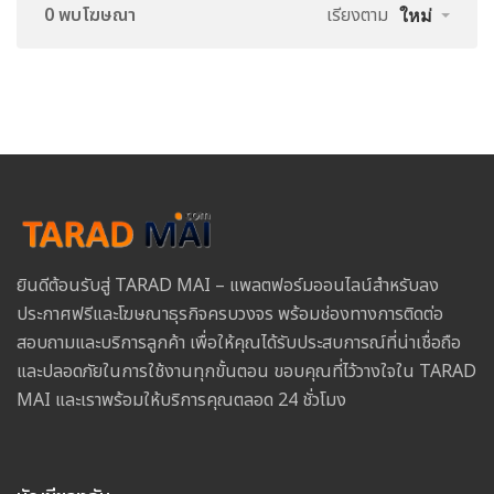
0 พบโฆษณา
เรียงตาม
ใหม่
ยินดีต้อนรับสู่ TARAD MAI – แพลตฟอร์มออนไลน์สำหรับลง
ประกาศฟรีและโฆษณาธุรกิจครบวงจร พร้อมช่องทางการติดต่อ
สอบถามและบริการลูกค้า เพื่อให้คุณได้รับประสบการณ์ที่น่าเชื่อถือ
และปลอดภัยในการใช้งานทุกขั้นตอน ขอบคุณที่ไว้วางใจใน TARAD
MAI และเราพร้อมให้บริการคุณตลอด 24 ชั่วโมง