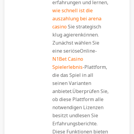
erfahrungen und lernen,
wie schnell ist die
auszahlung bei arena
casino
Sie strategisch
klug agierenkönnen.
Zunächst wählen Sie
eine seriöseOnline-
N1Bet Casino
Spielerlebnis
-Plattform,
die das Spiel in all
seinen Varianten
anbietet.Überprüfen Sie,
ob diese Plattform alle
notwendigen Lizenzen
besitzt undlesen Sie
Erfahrungsberichte.
Diese Funktionen bieten