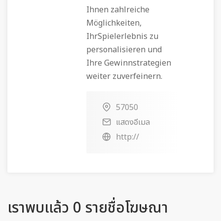
Ihnen zahlreiche
Möglichkeiten,
IhrSpielerlebnis zu
personalisieren und
Ihre Gewinnstrategien
weiter zuverfeinern.
57050
แสดงอีเมล
http://
เราพบแล้ว 0 รายชื่อโฆษณา