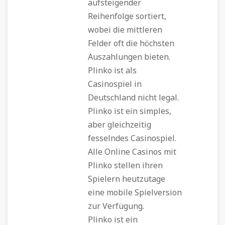
aufsteigender
Reihenfolge sortiert,
wobei die mittleren
Felder oft die höchsten
Auszahlungen bieten.
Plinko ist als
Casinospiel in
Deutschland nicht legal.
Plinko ist ein simples,
aber gleichzeitig
fesselndes Casinospiel.
Alle Online Casinos mit
Plinko stellen ihren
Spielern heutzutage
eine mobile Spielversion
zur Verfügung.
Plinko ist ein