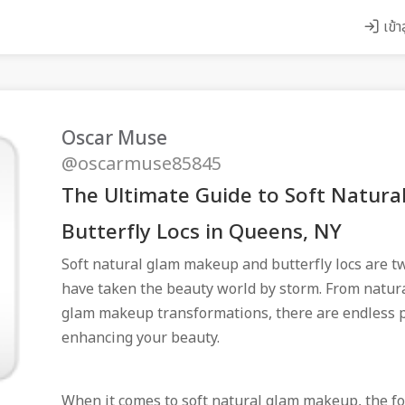
เข้า
Oscar Muse
@oscarmuse85845
The Ultimate Guide to Soft Natur
Butterfly Locs in Queens, NY
Soft natural glam makeup and butterfly locs are t
have taken the beauty world by storm. From natura
glam makeup transformations, there are endless po
enhancing your beauty.
When it comes to soft natural glam makeup, the fo