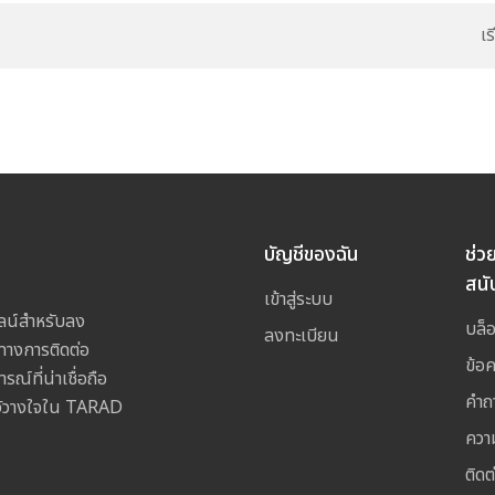
เ
บัญชีของฉัน
ช่ว
สนั
เข้าสู่ระบบ
ลน์สำหรับลง
บล็
ลงทะเบียน
างการติดต่อ
ข้อ
ณ์ที่น่าเชื่อถือ
คำถ
ไว้วางใจใน TARAD
ควา
ติดต