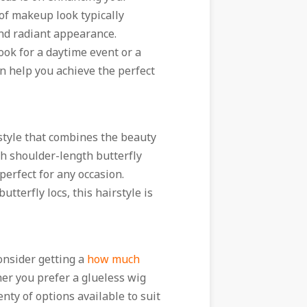
 of makeup look typically
and radiant appearance.
ok for a daytime event or a
n help you achieve the perfect
rstyle that combines the beauty
ith shoulder-length butterfly
 perfect for any occasion.
terfly locs, this hairstyle is
consider getting a
how much
er you prefer a glueless wig
lenty of options available to suit