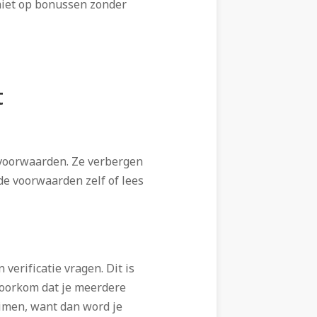
miet op bonussen zonder
t
voorwaarden. Ze verbergen
 de voorwaarden zelf of lees
 verificatie vragen. Dit is
Voorkom dat je meerdere
imen, want dan word je