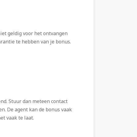
iet geldig voor het ontvangen
arantie te hebben van je bonus.
end. Stuur dan meteen contact
len. De agent kan de bonus vaak
et vaak te laat.