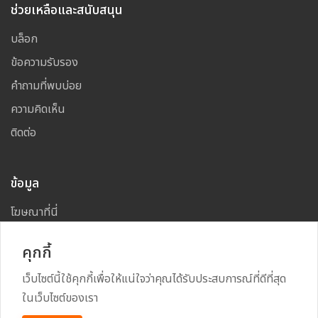
ช่วยเหลือและสนับสนุน
บล็อก
ข้อความรับรอง
คำถามที่พบบ่อย
ความคิดเห็น
ติดต่อ
ข้อมูล
โฆษณาที่นี่
แผนผังเว็บไซต์
คุกกี้
เว็บไซต์นี้ใช้คุกกี้เพื่อให้แน่ใจว่าคุณได้รับประสบการณ์ที่ดีที่สุด
ในเว็บไซต์ของเรา
Copyright
2026
All Rights Reserved By
TARAD MAI