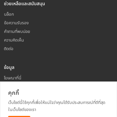
ช่วยเหลือและสนับสนุน
บล็อก
ข้อความรับรอง
คำถามที่พบบ่อย
ความคิดเห็น
ติดต่อ
ข้อมูล
โฆษณาที่นี่
แผนผังเว็บไซต์
คุกกี้
เว็บไซต์นี้ใช้คุกกี้เพื่อให้แน่ใจว่าคุณได้รับประสบการณ์ที่ดีที่สุด
ในเว็บไซต์ของเรา
Copyright
2026
All Rights Reserved By
TARAD MAI