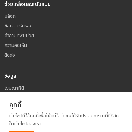
ช่วยเหลือและสนับสนุน
บล็อก
ข้อความรับรอง
คำถามที่พบบ่อย
ความคิดเห็น
ติดต่อ
ข้อมูล
โฆษณาที่นี่
แผนผังเว็บไซต์
คุกกี้
เว็บไซต์นี้ใช้คุกกี้เพื่อให้แน่ใจว่าคุณได้รับประสบการณ์ที่ดีที่สุด
ในเว็บไซต์ของเรา
Copyright
2026
All Rights Reserved By
TARAD MAI