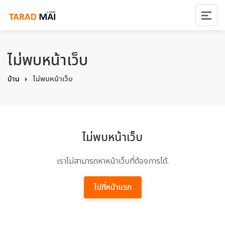
ไม่พบหน้าเว็บ
บ้าน
ไม่พบหน้าเว็บ
ไม่พบหน้าเว็บ
เราไม่สามารถหาหน้าเว็บที่ต้องการได้.
ไปที่หน้าแรก