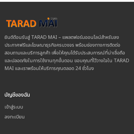
ยินดีต้อนรับสู่ TARAD MAI – แพลตฟอร์มออนไลน์สำหรับลง
ประกาศฟรีและโฆษณาธุรกิจครบวงจร พร้อมช่องทางการติดต่อ
สอบถามและบริการลูกค้า เพื่อให้คุณได้รับประสบการณ์ที่น่าเชื่อถือ
และปลอดภัยในการใช้งานทุกขั้นตอน ขอบคุณที่ไว้วางใจใน TARAD
MAI และเราพร้อมให้บริการคุณตลอด 24 ชั่วโมง
บัญชีของฉัน
เข้าสู่ระบบ
ลงทะเบียน