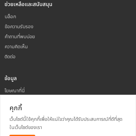
ช่วยเหลือและสนับสนุน
บล็อก
ข้อความรับรอง
คำถามที่พบบ่อย
ความคิดเห็น
ติดต่อ
ข้อมูล
โฆษณาที่นี่
แผนผังเว็บไซต์
คุกกี้
เว็บไซต์นี้ใช้คุกกี้เพื่อให้แน่ใจว่าคุณได้รับประสบการณ์ที่ดีที่สุด
ในเว็บไซต์ของเรา
Copyright
2026
All Rights Reserved By
TARAD MAI