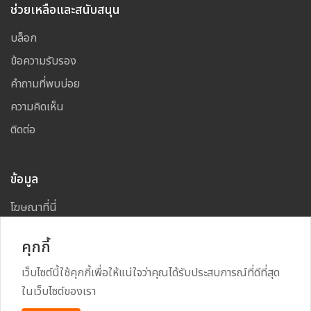
ช่วยเหลือและสนับสนุน
บล็อก
ข้อความรับรอง
คำถามที่พบบ่อย
ความคิดเห็น
ติดต่อ
ข้อมูล
โฆษณาที่นี่
แผนผังเว็บไซต์
คุกกี้
เว็บไซต์นี้ใช้คุกกี้เพื่อให้แน่ใจว่าคุณได้รับประสบการณ์ที่ดีที่สุด
ในเว็บไซต์ของเรา
Copyright
2026
All Rights Reserved By
TARAD MAI