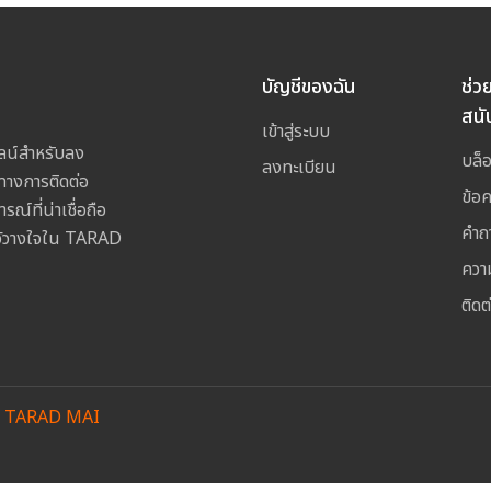
บัญชีของฉัน
ช่ว
สนั
เข้าสู่ระบบ
ลน์สำหรับลง
บล็
ลงทะเบียน
างการติดต่อ
ข้อ
ณ์ที่น่าเชื่อถือ
คำถ
ไว้วางใจใน TARAD
ควา
ติดต
y
TARAD MAI