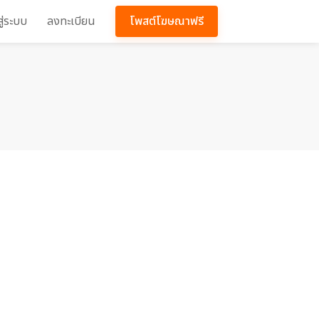
สู่ระบบ
ลงทะเบียน
โพสต์โฆษณาฟรี