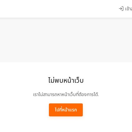
เข้า
ไม่พบหน้าเว็บ
เราไม่สามารถหาหน้าเว็บที่ต้องการได้.
ไปที่หน้าแรก