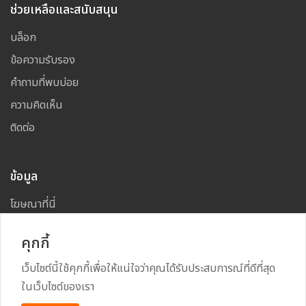
ช่วยเหลือและสนับสนุน
บล็อก
ข้อความรับรอง
คำถามที่พบบ่อย
ความคิดเห็น
ติดต่อ
ข้อมูล
โฆษณาที่นี่
แผนผังเว็บไซต์
คุกกี้
เว็บไซต์นี้ใช้คุกกี้เพื่อให้แน่ใจว่าคุณได้รับประสบการณ์ที่ดีที่สุด
ในเว็บไซต์ของเรา
Copyright
2026
All Rights Reserved By
TARAD MAI