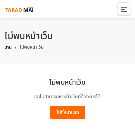
ไม่พบหน้าเว็บ
บ้าน
ไม่พบหน้าเว็บ
ไม่พบหน้าเว็บ
เราไม่สามารถหาหน้าเว็บที่ต้องการได้.
ไปที่หน้าแรก