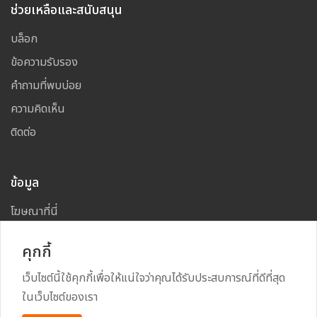
ช่วยเหลือและสนับสนุน
บล็อก
ข้อความรับรอง
คำถามที่พบบ่อย
ความคิดเห็น
ติดต่อ
ข้อมูล
โฆษณาที่นี่
แผนผังเว็บไซต์
คุกกี้
เว็บไซต์นี้ใช้คุกกี้เพื่อให้แน่ใจว่าคุณได้รับประสบการณ์ที่ดีที่สุด
ในเว็บไซต์ของเรา
Copyright
2026
All Rights Reserved By
TARAD MAI