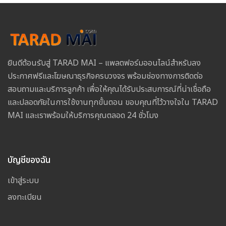
ยินดีต้อนรับสู่ TARAD MAI – แพลตฟอร์มออนไลน์สำหรับลง
ประกาศฟรีและโฆษณาธุรกิจครบวงจร พร้อมช่องทางการติดต่อ
สอบถามและบริการลูกค้า เพื่อให้คุณได้รับประสบการณ์ที่น่าเชื่อถือ
และปลอดภัยในการใช้งานทุกขั้นตอน ขอบคุณที่ไว้วางใจใน TARAD
MAI และเราพร้อมให้บริการคุณตลอด 24 ชั่วโมง
บัญชีของฉัน
เข้าสู่ระบบ
ลงทะเบียน