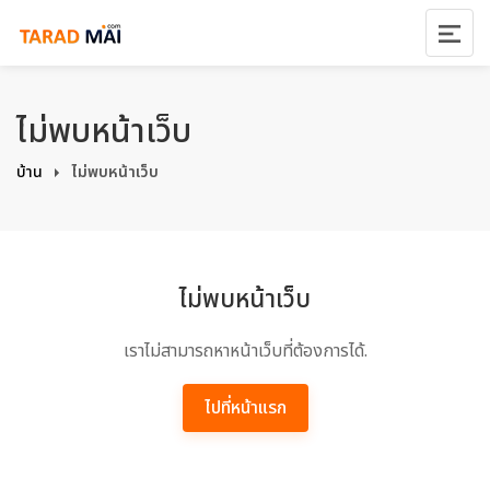
ไม่พบหน้าเว็บ
บ้าน
ไม่พบหน้าเว็บ
ไม่พบหน้าเว็บ
เราไม่สามารถหาหน้าเว็บที่ต้องการได้.
ไปที่หน้าแรก