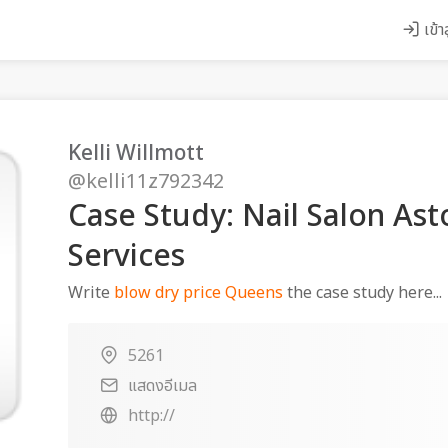
เข้า
Kelli Willmott
@kelli11z792342
Case Study: Nail Salon Ast
Services
Write
blow dry price Queens
the case study here...
5261
แสดงอีเมล
http://