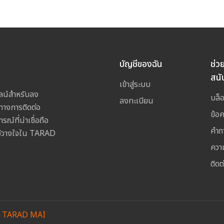
บัญชีของฉัน
ช่ว
สนั
เข้าสู่ระบบ
ลน์สำหรับลง
บล็
ลงทะเบียน
างการติดต่อ
ข้อ
ณ์ที่น่าเชื่อถือ
คำถ
ไว้วางใจใน TARAD
ควา
ติดต
y
TARAD MAI