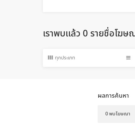
เราพบแล้ว 0 รายชื่อโฆษ
ทุกประเภท
ผลการค้นหา
0 พบโฆษณา