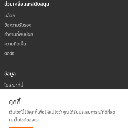
ช่วยเหลือและสนับสนุน
บล็อก
ข้อความรับรอง
คำถามที่พบบ่อย
ความคิดเห็น
ติดต่อ
ข้อมูล
โฆษณาที่นี่
แผนผังเว็บไซต์
คุกกี้
เว็บไซต์นี้ใช้คุกกี้เพื่อให้แน่ใจว่าคุณได้รับประสบการณ์ที่ดีที่สุด
ในเว็บไซต์ของเรา
Copyright
2026
All Rights Reserved By
TARAD MAI