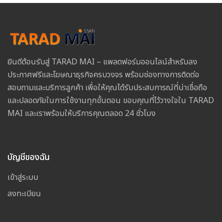
ยินดีต้อนรับสู่ TARAD MAI – แพลตฟอร์มออนไลน์สำหรับลง
ประกาศฟรีและโฆษณาธุรกิจครบวงจร พร้อมช่องทางการติดต่อ
สอบถามและบริการลูกค้า เพื่อให้คุณได้รับประสบการณ์ที่น่าเชื่อถือ
และปลอดภัยในการใช้งานทุกขั้นตอน ขอบคุณที่ไว้วางใจใน TARAD
MAI และเราพร้อมให้บริการคุณตลอด 24 ชั่วโมง
บัญชีของฉัน
เข้าสู่ระบบ
ลงทะเบียน