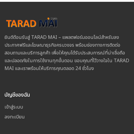
ยินดีต้อนรับสู่ TARAD MAI – แพลตฟอร์มออนไลน์สำหรับลง
ประกาศฟรีและโฆษณาธุรกิจครบวงจร พร้อมช่องทางการติดต่อ
สอบถามและบริการลูกค้า เพื่อให้คุณได้รับประสบการณ์ที่น่าเชื่อถือ
และปลอดภัยในการใช้งานทุกขั้นตอน ขอบคุณที่ไว้วางใจใน TARAD
MAI และเราพร้อมให้บริการคุณตลอด 24 ชั่วโมง
บัญชีของฉัน
เข้าสู่ระบบ
ลงทะเบียน