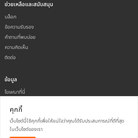
ช่วยเหลือและสนับสนุน
บล็อก
ข้อความรับรอง
คำถามที่พบบ่อย
ความคิดเห็น
ติดต่อ
ข้อมูล
โฆษณาที่นี่
แผนผังเว็บไซต์
คุกกี้
เว็บไซต์นี้ใช้คุกกี้เพื่อให้แน่ใจว่าคุณได้รับประสบการณ์ที่ดีที่สุด
ในเว็บไซต์ของเรา
Copyright
2026
All Rights Reserved By
TARAD MAI