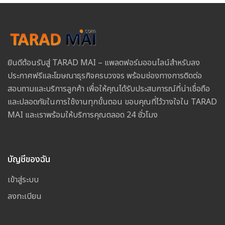
ยินดีต้อนรับสู่ TARAD MAI – แพลตฟอร์มออนไลน์สำหรับลง
ประกาศฟรีและโฆษณาธุรกิจครบวงจร พร้อมช่องทางการติดต่อ
สอบถามและบริการลูกค้า เพื่อให้คุณได้รับประสบการณ์ที่น่าเชื่อถือ
และปลอดภัยในการใช้งานทุกขั้นตอน ขอบคุณที่ไว้วางใจใน TARAD
MAI และเราพร้อมให้บริการคุณตลอด 24 ชั่วโมง
บัญชีของฉัน
เข้าสู่ระบบ
ลงทะเบียน