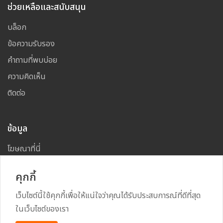
ช่วยเหลือและสนับสนุน
บล็อก
ข้อความรับรอง
คำถามที่พบบ่อย
ความคิดเห็น
ติดต่อ
ข้อมูล
โฆษณาที่นี่
แผนผังเว็บไซต์
คุกกี้
เว็บไซต์นี้ใช้คุกกี้เพื่อให้แน่ใจว่าคุณได้รับประสบการณ์ที่ดีที่สุด
ในเว็บไซต์ของเรา
Copyright
2026
All Rights Reserved By
TARAD MAI