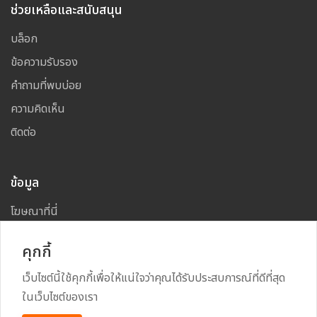
ช่วยเหลือและสนับสนุน
บล็อก
ข้อความรับรอง
คำถามที่พบบ่อย
ความคิดเห็น
ติดต่อ
ข้อมูล
โฆษณาที่นี่
แผนผังเว็บไซต์
คุกกี้
เว็บไซต์นี้ใช้คุกกี้เพื่อให้แน่ใจว่าคุณได้รับประสบการณ์ที่ดีที่สุด
ในเว็บไซต์ของเรา
Copyright
2026
All Rights Reserved By
TARAD MAI