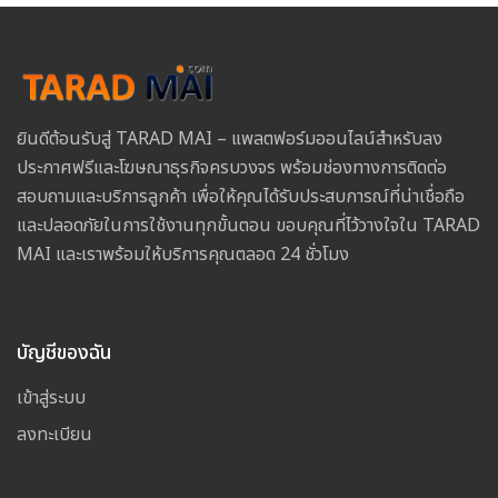
ยินดีต้อนรับสู่ TARAD MAI – แพลตฟอร์มออนไลน์สำหรับลง
ประกาศฟรีและโฆษณาธุรกิจครบวงจร พร้อมช่องทางการติดต่อ
สอบถามและบริการลูกค้า เพื่อให้คุณได้รับประสบการณ์ที่น่าเชื่อถือ
และปลอดภัยในการใช้งานทุกขั้นตอน ขอบคุณที่ไว้วางใจใน TARAD
MAI และเราพร้อมให้บริการคุณตลอด 24 ชั่วโมง
บัญชีของฉัน
เข้าสู่ระบบ
ลงทะเบียน