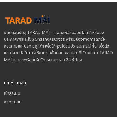
ยินดีต้อนรับสู่ TARAD MAI – แพลตฟอร์มออนไลน์สำหรับลง
ประกาศฟรีและโฆษณาธุรกิจครบวงจร พร้อมช่องทางการติดต่อ
สอบถามและบริการลูกค้า เพื่อให้คุณได้รับประสบการณ์ที่น่าเชื่อถือ
และปลอดภัยในการใช้งานทุกขั้นตอน ขอบคุณที่ไว้วางใจใน TARAD
MAI และเราพร้อมให้บริการคุณตลอด 24 ชั่วโมง
บัญชีของฉัน
เข้าสู่ระบบ
ลงทะเบียน