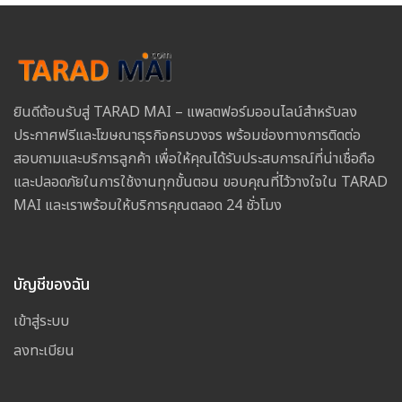
ยินดีต้อนรับสู่ TARAD MAI – แพลตฟอร์มออนไลน์สำหรับลง
ประกาศฟรีและโฆษณาธุรกิจครบวงจร พร้อมช่องทางการติดต่อ
สอบถามและบริการลูกค้า เพื่อให้คุณได้รับประสบการณ์ที่น่าเชื่อถือ
และปลอดภัยในการใช้งานทุกขั้นตอน ขอบคุณที่ไว้วางใจใน TARAD
MAI และเราพร้อมให้บริการคุณตลอด 24 ชั่วโมง
บัญชีของฉัน
เข้าสู่ระบบ
ลงทะเบียน