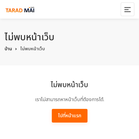
ไม่พบหน้าเว็บ
บ้าน
ไม่พบหน้าเว็บ
ไม่พบหน้าเว็บ
เราไม่สามารถหาหน้าเว็บที่ต้องการได้.
ไปที่หน้าแรก