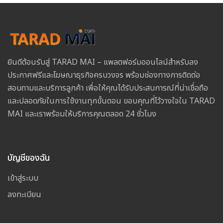
ยินดีต้อนรับสู่ TARAD MAI – แพลตฟอร์มออนไลน์สำหรับลง
ประกาศฟรีและโฆษณาธุรกิจครบวงจร พร้อมช่องทางการติดต่อ
สอบถามและบริการลูกค้า เพื่อให้คุณได้รับประสบการณ์ที่น่าเชื่อถือ
และปลอดภัยในการใช้งานทุกขั้นตอน ขอบคุณที่ไว้วางใจใน TARAD
MAI และเราพร้อมให้บริการคุณตลอด 24 ชั่วโมง
บัญชีของฉัน
เข้าสู่ระบบ
ลงทะเบียน