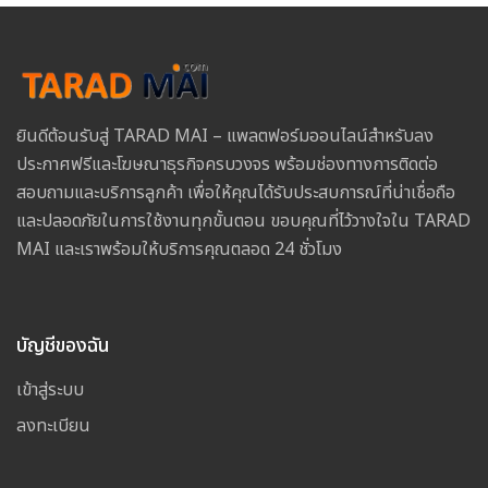
ยินดีต้อนรับสู่ TARAD MAI – แพลตฟอร์มออนไลน์สำหรับลง
ประกาศฟรีและโฆษณาธุรกิจครบวงจร พร้อมช่องทางการติดต่อ
สอบถามและบริการลูกค้า เพื่อให้คุณได้รับประสบการณ์ที่น่าเชื่อถือ
และปลอดภัยในการใช้งานทุกขั้นตอน ขอบคุณที่ไว้วางใจใน TARAD
MAI และเราพร้อมให้บริการคุณตลอด 24 ชั่วโมง
บัญชีของฉัน
เข้าสู่ระบบ
ลงทะเบียน