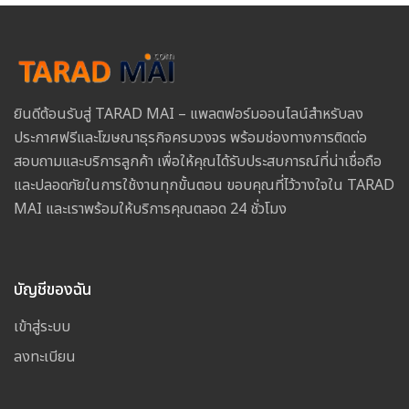
ยินดีต้อนรับสู่ TARAD MAI – แพลตฟอร์มออนไลน์สำหรับลง
ประกาศฟรีและโฆษณาธุรกิจครบวงจร พร้อมช่องทางการติดต่อ
สอบถามและบริการลูกค้า เพื่อให้คุณได้รับประสบการณ์ที่น่าเชื่อถือ
และปลอดภัยในการใช้งานทุกขั้นตอน ขอบคุณที่ไว้วางใจใน TARAD
MAI และเราพร้อมให้บริการคุณตลอด 24 ชั่วโมง
บัญชีของฉัน
เข้าสู่ระบบ
ลงทะเบียน