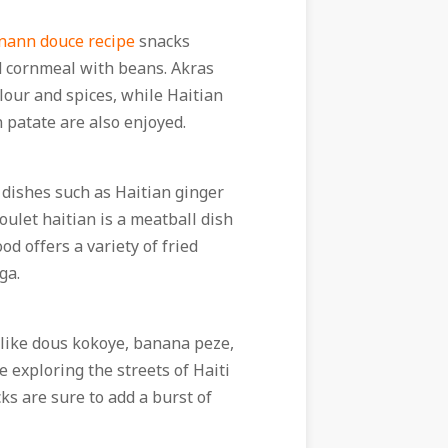
nnann douce recipe
snacks
nd cornmeal with beans. Akras
lour and spices, while Haitian
 patate are also enjoyed.
f dishes such as Haitian ginger
oulet haitian is a meatball dish
od offers a variety of fried
ga.
 like dous kokoye, banana peze,
 exploring the streets of Haiti
s are sure to add a burst of