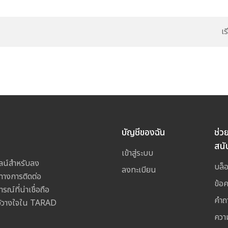
เ
บัญชีของฉัน
ช่ว
สนั
เข้าสู่ระบบ
ลน์สำหรับลง
บล็
ลงทะเบียน
างการติดต่อ
ข้อ
ณ์ที่น่าเชื่อถือ
คำถ
ไว้วางใจใน TARAD
ควา