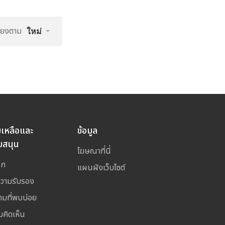
รียงตาม
ใหม่
ยเหลือและ
ข้อมูล
บสนุน
โฆษณาที่นี่
อก
แผนผังเว็บไซต์
ความรับรอง
ามที่พบบ่อย
มคิดเห็น