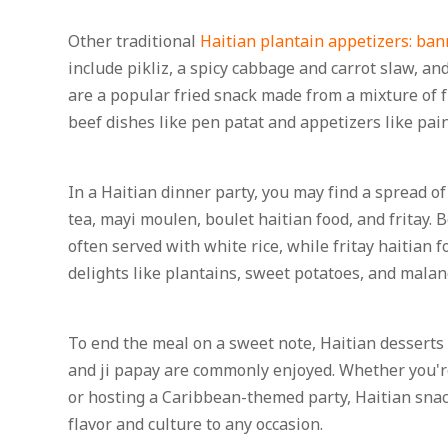
Other traditional
Haitian plantain appetizers: ba
include pikliz, a spicy cabbage and carrot slaw, a
are a popular fried snack made from a mixture of f
beef dishes like pen patat and appetizers like pain
In a Haitian dinner party, you may find a spread o
tea, mayi moulen, boulet haitian food, and fritay. B
often served with white rice, while fritay haitian fo
delights like plantains, sweet potatoes, and malan
To end the meal on a sweet note, Haitian desserts
and ji papay are commonly enjoyed. Whether you're
or hosting a Caribbean-themed party, Haitian snack
flavor and culture to any occasion.