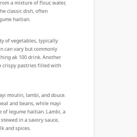
rom a mixture of flour, water,
he classic dish, often
egume haitian.
y of vegetables, typically
ian can vary but commonly
shing ak 100 drink. Another
 crispy pastries filled with
ayi moulin, lambi, and douce.
meal and beans, while mayi
e of legume haitian. Lambi, a
 stewed in a savory sauce,
lk and spices.