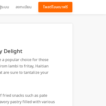
สู่ระบบ
ลงทะเบียน
โพสต์โฆษณาฟรี
y Delight
 a popular choice for those
From lambi to fritay, Haitian
at are sure to tantalize your
of fried snacks such as pate
avory pastry filled with various