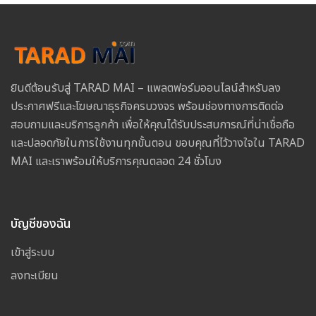
ยินดีต้อนรับสู่ TARAD MAI – แพลตฟอร์มออนไลน์สำหรับลง
ประกาศฟรีและโฆษณาธุรกิจครบวงจร พร้อมช่องทางการติดต่อ
สอบถามและบริการลูกค้า เพื่อให้คุณได้รับประสบการณ์ที่น่าเชื่อถือ
และปลอดภัยในการใช้งานทุกขั้นตอน ขอบคุณที่ไว้วางใจใน TARAD
MAI และเราพร้อมให้บริการคุณตลอด 24 ชั่วโมง
บัญชีของฉัน
เข้าสู่ระบบ
ลงทะเบียน