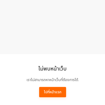
ไม่พบหน้าเว็บ
เราไม่สามารถหาหน้าเว็บที่ต้องการได้.
ไปที่หน้าแรก