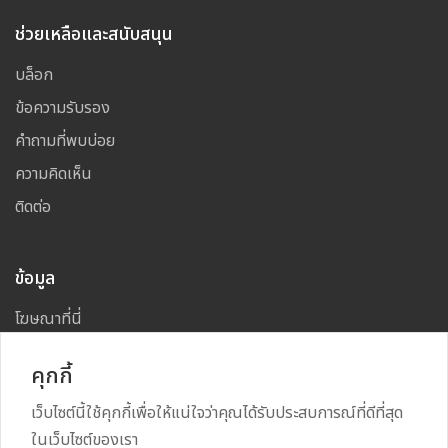
ช่วยเหลือและสนับสนุน
บล็อก
ข้อความรับรอง
คำถามที่พบบ่อย
ความคิดเห็น
ติดต่อ
ข้อมูล
โฆษณาที่นี่
แผนผังเว็บไซต์
คุกกี้
เว็บไซต์นี้ใช้คุกกี้เพื่อให้แน่ใจว่าคุณได้รับประสบการณ์ที่ดีที่สุด
ในเว็บไซต์ของเรา