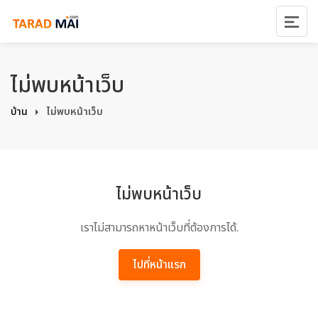
ไม่พบหน้าเว็บ
บ้าน
ไม่พบหน้าเว็บ
ไม่พบหน้าเว็บ
เราไม่สามารถหาหน้าเว็บที่ต้องการได้.
ไปที่หน้าแรก