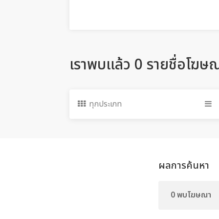
เราพบแล้ว 0 รายชื่อโฆษ
ทุกประเภท
ผลการค้นหา
0 พบโฆษณา