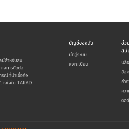
บัญชีของฉัน
ช่ว
สนั
เข้าสู่ระบบ
ลน์สำหรับลง
บล็
ลงทะเบียน
างการติดต่อ
ข้อ
ณ์ที่น่าเชื่อถือ
คำถ
ไว้วางใจใน TARAD
ควา
ติดต