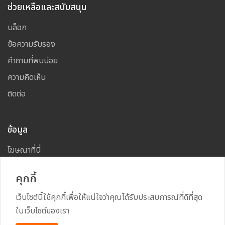
ช่วยเหลือและสนับสนุน
บล็อก
ข้อความรับรอง
คำถามที่พบบ่อย
ความคิดเห็น
ติดต่อ
ข้อมูล
โฆษณาที่นี่
แผนผังเว็บไซต์
คุกกี้
เว็บไซต์นี้ใช้คุกกี้เพื่อให้แน่ใจว่าคุณได้รับประสบการณ์ที่ดีที่สุด
ในเว็บไซต์ของเรา
Copyright
2026
All Rights Reserved By
TARAD MAI