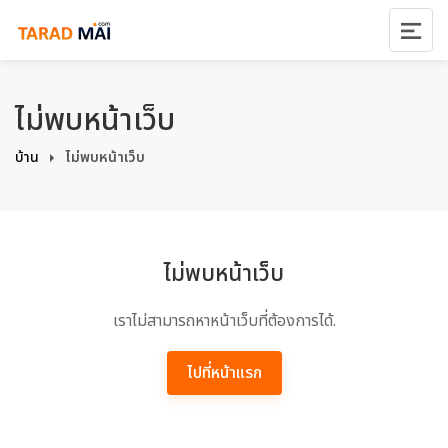
ไม่พบหน้าเว็บ
บ้าน
ไม่พบหน้าเว็บ
ไม่พบหน้าเว็บ
เราไม่สามารถหาหน้าเว็บที่ต้องการได้.
ไปที่หน้าแรก