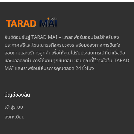
ยินดีต้อนรับสู่ TARAD MAI – แพลตฟอร์มออนไลน์สำหรับลง
ประกาศฟรีและโฆษณาธุรกิจครบวงจร พร้อมช่องทางการติดต่อ
สอบถามและบริการลูกค้า เพื่อให้คุณได้รับประสบการณ์ที่น่าเชื่อถือ
และปลอดภัยในการใช้งานทุกขั้นตอน ขอบคุณที่ไว้วางใจใน TARAD
MAI และเราพร้อมให้บริการคุณตลอด 24 ชั่วโมง
บัญชีของฉัน
เข้าสู่ระบบ
ลงทะเบียน